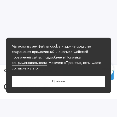
Мы используем файлы cookie и другие средства
сохранения предпочтений и анализа действий
посетителей сайта. Подробнее в
Политика
конфиденциальности
. Нажмите «Принять», если даете
согласие на это.
Кроссовки Adidas Originals Campus 00s Light Pink White Cream
Заказать у менеджера
Принять
От
13990 ₽
Посмотреть ещё