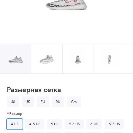
Размерная сетка
US
UK
EU
RU
CM
Размер
4 US
4.5 US
5 US
5.5 US
6 US
6.5 US