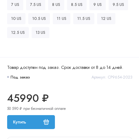
7 US
7.5 US
8 US
8.5 US
9 US
9.5 US
10 US
10.5 US
11 US
11.5 US
12 US
12.5 US
13 US
Товар доступен под заказ. Срок доставки от 8 до 14 дней.
Под заказ
Артикул: CP9654-2023
45990 ₽
50 590 ₽ при безналичной оплате
Купить