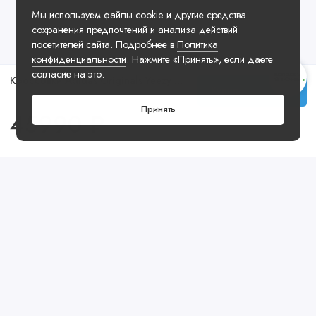
Мы используем файлы cookie и другие средства
сохранения предпочтений и анализа действий
посетителей сайта. Подробнее в
Политика
конфиденциальности
. Нажмите «Принять», если даете
согласие на это.
Кроссовки Adidas Originals Yeezy Boost 350 V2 Zebra
Купить
Принять
45990 ₽
Посмотреть ещё