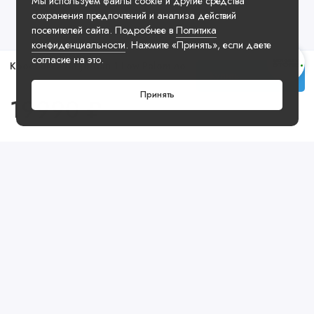
Мы используем файлы cookie и другие средства
сохранения предпочтений и анализа действий
посетителей сайта. Подробнее в
Политика
конфиденциальности
. Нажмите «Принять», если даете
согласие на это.
Кроссовки Air Jordan 1 Low Palomino
Купить
Принять
19990 ₽
Посмотреть ещё