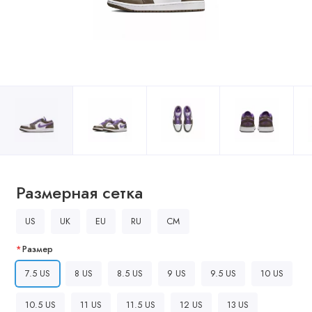
Размерная сетка
US
UK
EU
RU
CM
Размер
7.5 US
8 US
8.5 US
9 US
9.5 US
10 US
10.5 US
11 US
11.5 US
12 US
13 US