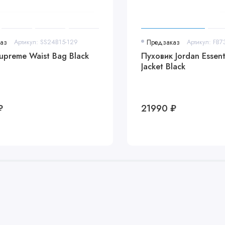
аз
Артикул: SS24B15-129
Предзаказ
Артикул: FB7
upreme Waist Bag Black
Пуховик Jordan Essenti
Jacket Black
₽
21990 ₽