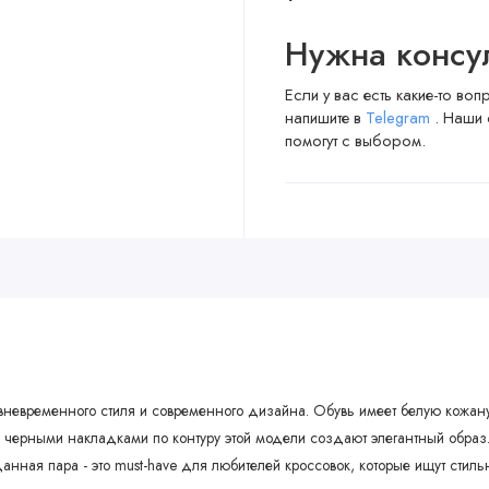
Нужна консу
Если у вас есть какие-то во
напишите в
Telegram
. Наши 
помогут с выбором.
ие вневременного стиля и современного дизайна. Обувь имеет белую кожан
и с черными накладками по контуру этой модели создают элегантный обр
анная пара - это must-have для любителей кроссовок, которые ищут стил