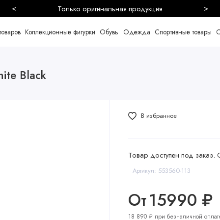
<
>
Только оригинальная продукция
товаров
Коллекционные фигурки
Обувь
Одежда
Спортивные товары
С
ite Black
В избранное
Товар доступен под заказ. 
Артикул: 553560-113
От
15990 ₽
18 890 ₽ при безналичной оплат