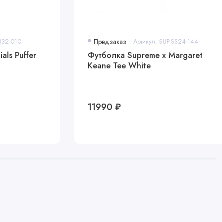
332-010
Предзаказ
Артикул: SUP-SS24-144
als Puffer
Футболка Supreme x Margaret
Keane Tee White
11990 ₽