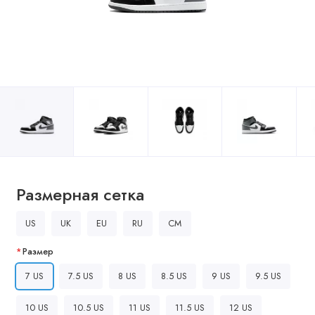
Размерная сетка
US
UK
EU
RU
CM
Размер
7 US
7.5 US
8 US
8.5 US
9 US
9.5 US
10 US
10.5 US
11 US
11.5 US
12 US