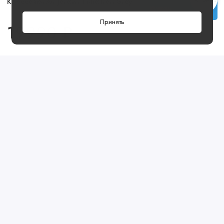
Кроссовки Air Jordan 1 Mid Iron Grey
Купить
Принять
19990 ₽
Посмотреть ещё
Предзаказ
Артикул: CLUBM1UXT-31B8
Предзаказ