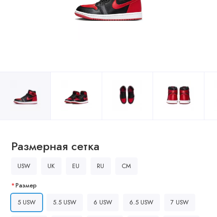
Размерная сетка
USW
UK
EU
RU
CM
Размер
5 USW
5.5 USW
6 USW
6.5 USW
7 USW