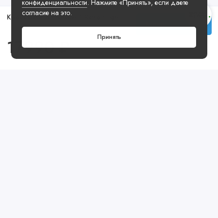
конфиденциальности
. Нажмите «Принять», если даете
согласие на это.
Кроссовки Air Jordan 1 Retro High OG Satin Bred
Купить
Принять
17990 ₽
Посмотреть ещё