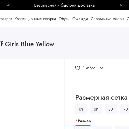
<
>
Более 10000 живых отзывов
товаров
Коллекционные фигурки
Обувь
Одежда
Спортивные товары
С
 Girls Blue Yellow
В избранное
Размерная сетка
US
UK
EU
RU
Размер