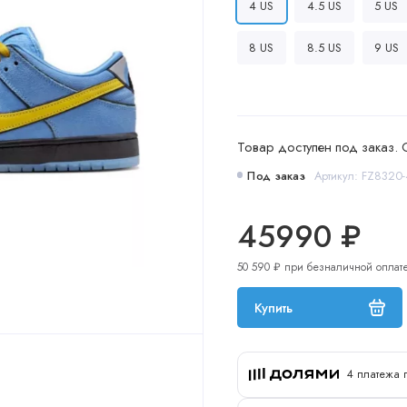
4 US
4.5 US
5 US
8 US
8.5 US
9 US
Товар доступен под заказ. 
Под заказ
Артикул: FZ8320
45990 ₽
50 590 ₽ при безналичной оплат
Купить
4 платежа 