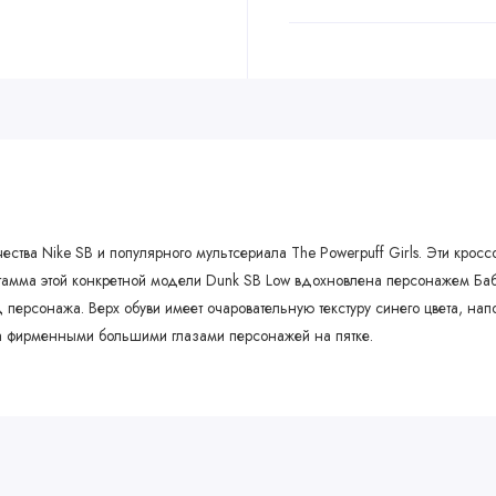
дничества Nike SB и популярного мультсериала The Powerpuff Girls. Эти к
я гамма этой конкретной модели Dunk SB Low вдохновлена персонажем Ба
ид персонажа. Верх обуви имеет очаровательную текстуру синего цвета,
а фирменными большими глазами персонажей на пятке.