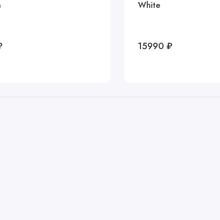
n
White
₽
15990 ₽