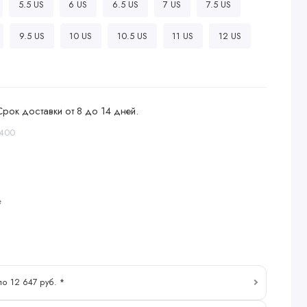
5.5 US
6 US
6.5 US
7 US
7.5 US
9.5 US
10 US
10.5 US
11 US
12 US
Срок доставки от 8 до 14 дней.
-400
е
по 12 647 руб. *