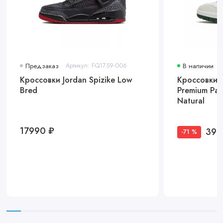
Предзаказ
Артикул: FQ1759-006
В наличии
Кроссовки Jordan Spizike Low
Кроссовки 
Bred
Premium Pac
Natural
17990 ₽
399
-71 %