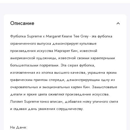
Описание
Футболка Supreme x Margaret Keane Tee Grey - эта футболка
ограниченного выпуска демонстрирует культовые
произведения искусства Маргарет Кин, известной
американской художницы, известной своими характерными
большеглазыми портретами. Эта серая футболка,
изготовленная из хлопка высшего качества, украшена ярким
графическим принтом спереди, демонстрирующим одну из
очаровательных и эмоциональных картин Кин. Замысловатые
детали и яркие цвета оживляют произведение искусства.
Логотип Supreme тонко вписан, добавляя нотку уличного стиля
и отдавая дань уважения сотрудничеству.
На Дане: