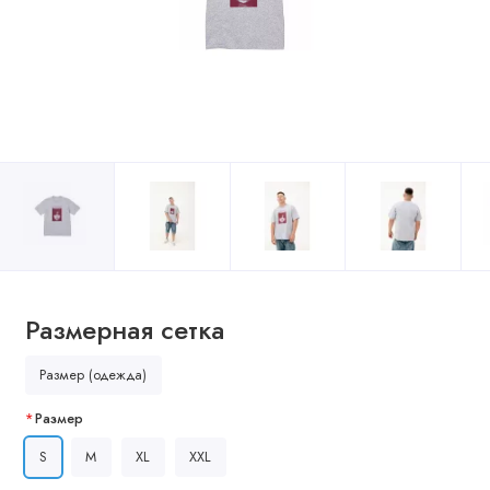
Размерная сетка
Размер (одежда)
Размер
S
M
XL
XXL