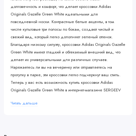
долговечность и комфорт, что делает кроссовки Adidas
Originals Gazelle Green White идеальными для
повседневной носки. Контрастные белые акценты, в том
числе культовые три полосы по бокам, создают чистый и
свежий вид, который легко дополняет зеленый оттенок.
Благодаря низкому силуэту, кроссовки Adidas Originals Gazelle
Green White имеют гладкий и обтекаемый внешний вид, что
делает их универсальными для различных случаев.
Наряжаетесь ли вы на вечеринку или отправляетесь на
прогулку в парке, эти кроссовки легко подчеркнут ваш стиль.
Теперь у вас есть возможность купить кроссовки Adidas
Originals Gazelle Green White в интернет-магазине SERGEEV
STORE. Не упустите шанс добавить эту легендарную модель в
Читать дальше
свою коллекцию спортивной обуви уже сегодня!