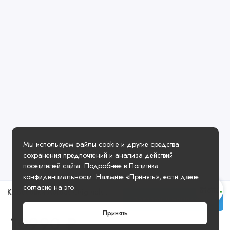
Мы используем файлы cookie и другие средства
сохранения предпочтений и анализа действий
посетителей сайта. Подробнее в
Политика
конфиденциальности
. Нажмите «Принять», если даете
согласие на это.
Кроссовки Adidas Originals Gazelle Green White
Заказать у менеджера
Принять
10990 ₽