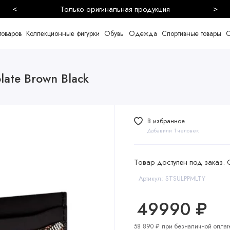
<
>
Безопасная и быстрая доставка
товаров
Коллекционные фигурки
Обувь
Одежда
Спортивные товары
С
ate Brown Black
В избранное
Добавили 1 человек
Товар доступен под заказ. 
Артикул: STSULPPMLTY
49990 ₽
58 890 ₽ при безналичной оплат