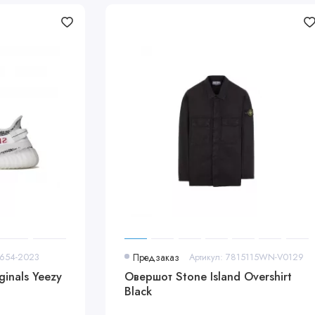
9654-2023
Предзаказ
Артикул: 7815115WN-V0129
inals Yeezy
Овершот Stone Island Overshirt
Black