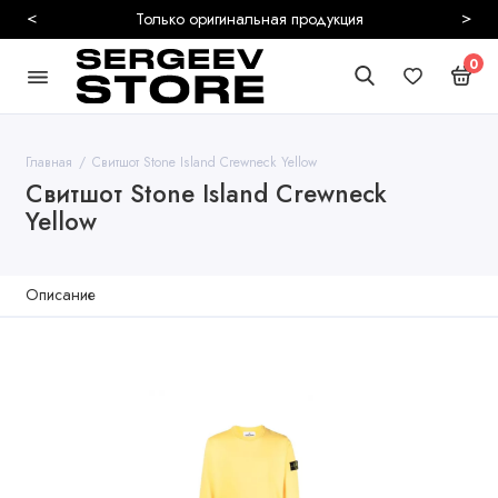
<
>
Только оригинальная продукция
0
Главная
Свитшот Stone Island Crewneck Yellow
Свитшот Stone Island Crewneck
Yellow
Описание