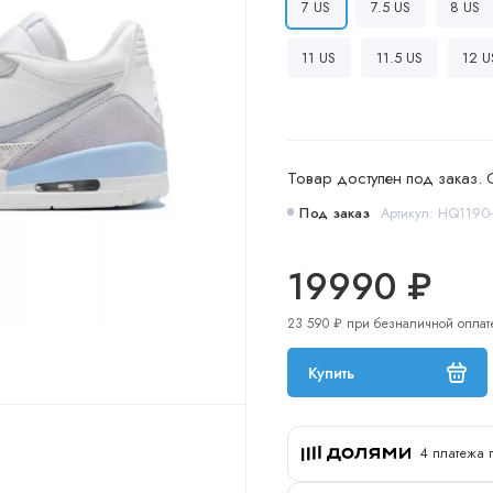
7 US
7.5 US
8 US
11 US
11.5 US
12 U
Товар доступен под заказ. 
Под заказ
Артикул: HQ1190
19990 ₽
23 590 ₽ при безналичной оплат
Купить
4 платежа 