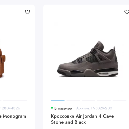
64128044826
В наличии
Артикул: FV5029-200
le Monogram
Кроссовки Air Jordan 4 Cave
Stone and Black