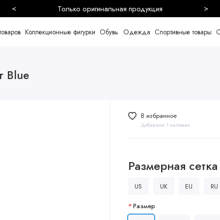
<
>
Безопасная и быстрая доставка
товаров
Коллекционные фигурки
Обувь
Одежда
Спортивные товары
С
r Blue
В избранное
Добавили 1 человек
Размерная сетка
US
UK
EU
RU
Размер