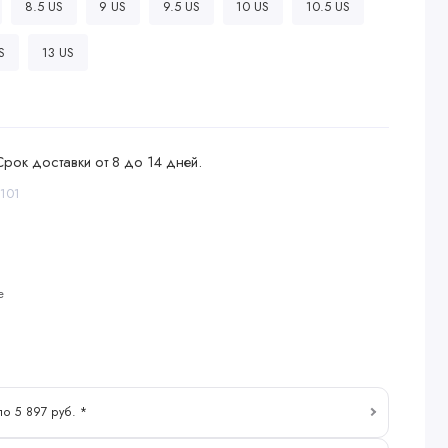
8.5 US
9 US
9.5 US
10 US
10.5 US
S
13 US
Срок доставки от 8 до 14 дней.
-101
е
по 5 897 руб. *