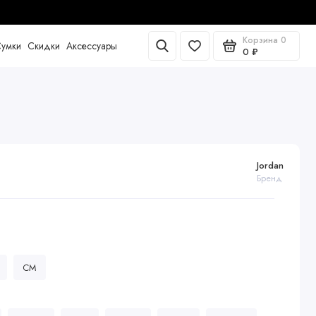
Корзина
0
умки
Скидки
Аксессуары
0 ₽
Jordan
Бренд
CM