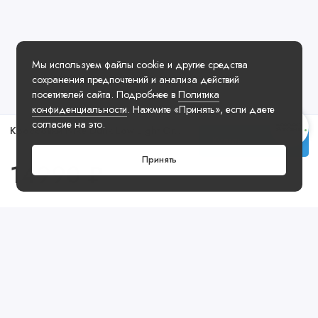
Мы используем файлы cookie и другие средства
сохранения предпочтений и анализа действий
посетителей сайта. Подробнее в
Политика
конфиденциальности
. Нажмите «Принять», если даете
согласие на это.
Кроссовки Nike Dunk Low Light Orewood Baroque Brown
Купить
Принять
14990 ₽
Посмотреть ещё