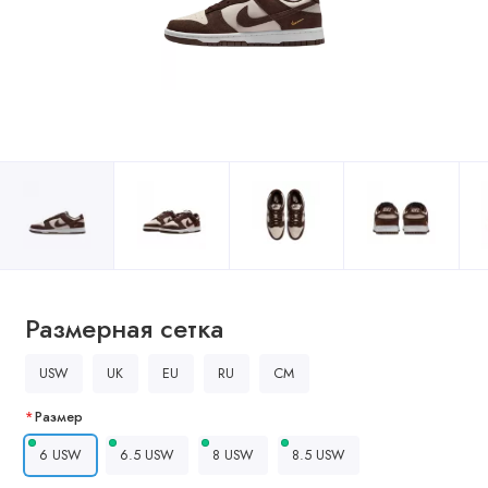
Размерная сетка
USW
UK
EU
RU
CM
Размер
6 USW
6.5 USW
8 USW
8.5 USW