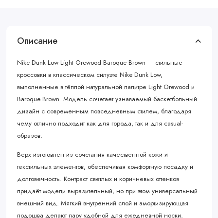
Описание
Nike Dunk Low Light Orewood Baroque Brown — стильные
кроссовки в классическом силуэте Nike Dunk Low,
выполненные в тёплой натуральной палитре Light Orewood и
Baroque Brown. Модель сочетает узнаваемый баскетбольный
дизайн с современным повседневным стилем, благодаря
чему отлично подходит как для города, так и для casual-
образов.
Верх изготовлен из сочетания качественной кожи и
текстильных элементов, обеспечивая комфортную посадку и
долговечность. Контраст светлых и коричневых оттенков
придаёт модели выразительный, но при этом универсальный
внешний вид. Мягкий внутренний слой и амортизирующая
подошва делают пару удобной для ежедневной носки.