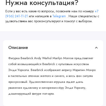
Нужна консультация?
Если у вас есть какие-то вопросы, позвоните нам по номеру
+7
(936) 241-11-21
или напишите в
Telegram
. Наши специалисты с
удовольствием вас проконсультируют и помогут с выбором.
Описание
Фигурка Bearbrick Andy Warhol Marilyn Monroe представляет
собой возвышающийся Bearbrick с культовым искусством
Энди Уорхола. Bearbrick изображает актрису Мэрилин Монро
в пастельных оттенках желтого и синего, а весь фон силуэта
ярко-розовый. Художественная игрушка отдает дань
уважения художнику и кинорежиссёру Энди Уорхолу,
доминирующей фигуре поп-арта.