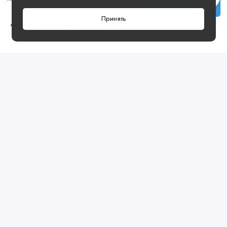
Купить
Принять
18990 ₽
Посмотреть ещё
Предзаказ
Артикул: 3ACRS013N-43SAL
Предзаказ