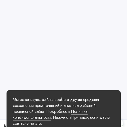
Мы используем файлы cookie и другие средства
сохранения предпочтений и анализа действий
посетителей сайта. Подробнее в
Политика
конфиденциальности
. Нажмите «Принять», если даете
согласие на это.
Коллекционная фигурка Medicom Toy Bearbrick Andy Warhol's Marilyn Monroe