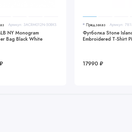
аз
Артикул: 3ACRM012N-50BKS
Предзаказ
Артикул: 78
MLB NY Monogram
Футболка Stone Islan
er Bag Black White
Embroidered T-Shirt P
₽
17990 ₽