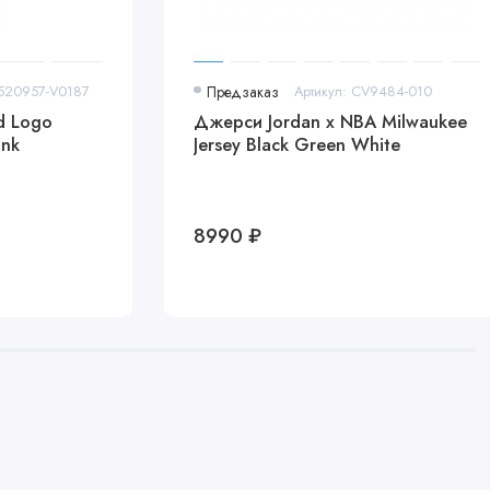
1520957-V0187
Предзаказ
Артикул: CV9484-010
d Logo
Джерси Jordan x NBA Milwaukee
ink
Jersey Black Green White
8990 ₽