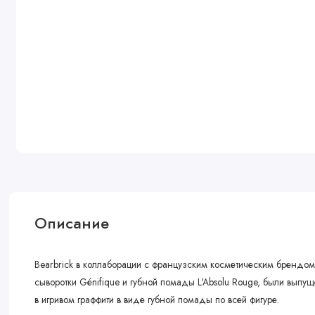
Описание
Bearbrick в коллаборации с французским косметическим брендо
сыворотки Génifique и губной помады L'Absolu Rouge, были выпу
в игривом граффити в виде губной помады по всей фигуре.