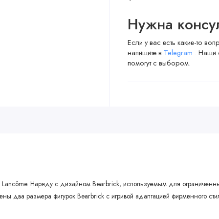
Нужна консу
Если у вас есть какие-то во
напишите в
Telegram
. Наши 
помогут с выбором.
м Lancôme. Наряду с дизайном Bearbrick, используемым для ограниченны
щены два размера фигурок Bearbrick с игривой адаптацией фирменного ст