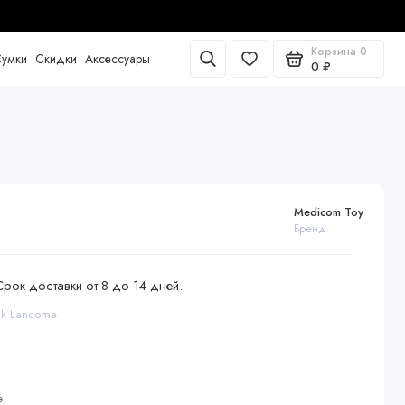
Корзина
0
умки
Скидки
Аксессуары
0 ₽
Medicom Toy
Бренд
Срок доставки от 8 до 14 дней.
ck Lancome
е