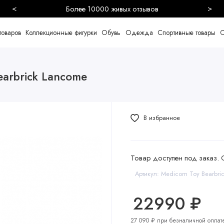
<
>
Более 10000 живых отзывов
товаров
Коллекционные фигурки
Обувь
Одежда
Спортивные товары
С
arbrick Lancome
В избранное
Товар доступен под заказ. 
Артикул: Medicom Toy Bearbri
22990 ₽
27 090 ₽ при безналичной оплат