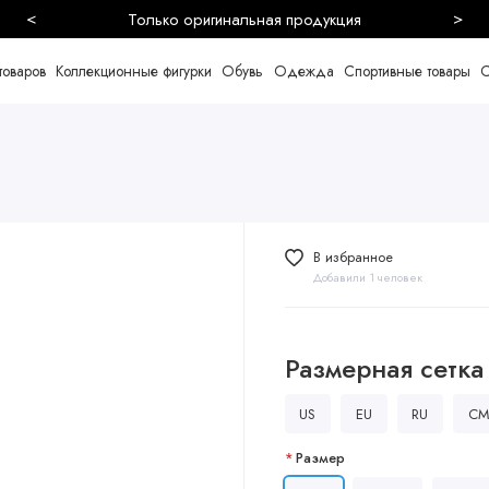
<
>
Безопасная и быстрая доставка
товаров
Коллекционные фигурки
Обувь
Одежда
Спортивные товары
С
В избранное
Добавили 1 человек
Размерная сетка
US
EU
RU
CM
Размер