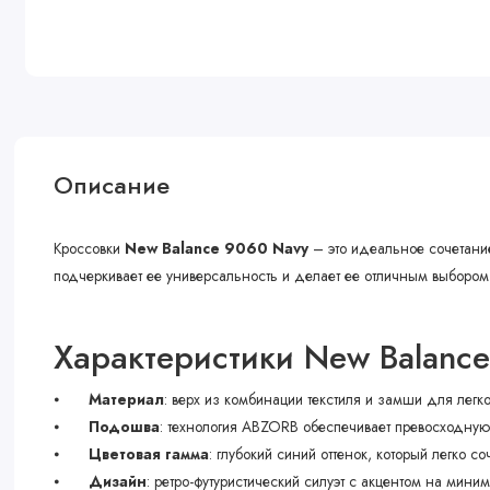
Описание
Кроссовки
New Balance 9060 Navy
– это идеальное сочетание
подчеркивает ее универсальность и делает ее отличным выбором 
Характеристики New Balanc
⦁
Материал
: верх из комбинации текстиля и замши для легк
⦁
Подошва
: технология ABZORB обеспечивает превосходную 
⦁
Цветовая гамма
: глубокий синий оттенок, который легко с
⦁
Дизайн
: ретро-футуристический силуэт с акцентом на мини