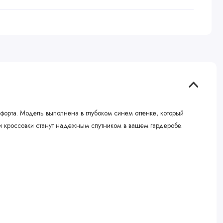
орта. Модель выполнена в глубоком синем оттенке, который
ти кроссовки станут надежным спутником в вашем гардеробе.