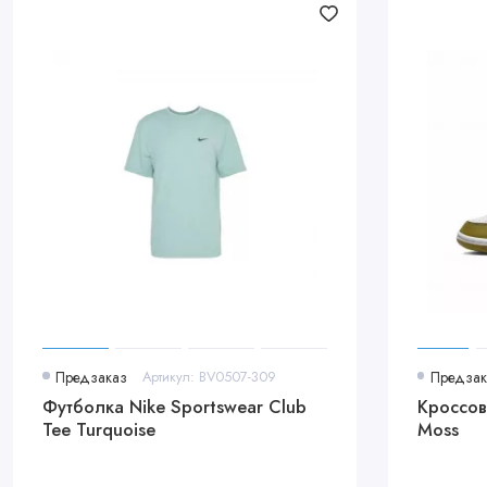
Переходите на
sergeev-store.ru
и оформляйте заказ прямо сейчас!
Предзаказ
Артикул: BV0507-309
Предзак
Футболка Nike Sportswear Club
Кроссовк
Tee Turquoise
Moss