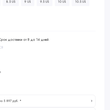
8.5 US
9 US
9.5 US
10 US
10.5 US
Срок доставки от 8 до 14 дней.
CB
е
по 5 897 руб. *