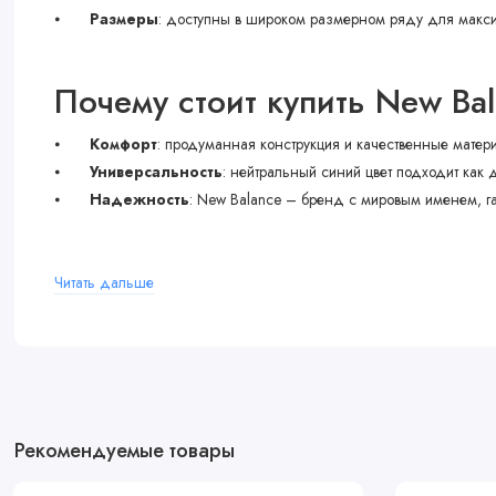
⦁
Размеры
: доступны в широком размерном ряду для макс
Почему стоит купить New Ba
⦁
Комфорт
: продуманная конструкция и качественные мате
⦁
Универсальность
: нейтральный синий цвет подходит как д
⦁
Надежность
: New Balance – бренд с мировым именем, г
Цена:
Читать дальше
Сделайте выгодное вложение в свой стиль и комфорт! Узнать ак
Где купить?
Рекомендуемые товары
Приобрести эту стильную модель вы можете в интернет-магазине
Не упустите возможность стать обладателем этих универсальных 