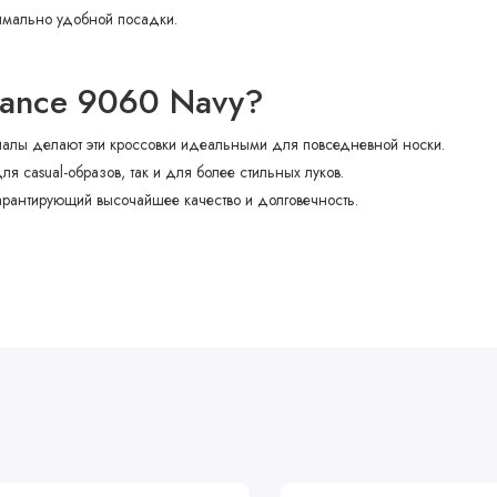
имально удобной посадки.
lance 9060 Navy?
риалы делают эти кроссовки идеальными для повседневной носки.
ля casual-образов, так и для более стильных луков.
арантирующий высочайшее качество и долговечность.
туальную цену на
New Balance 9060 Navy
вы можете на нашем сайте.
sergeev-store.ru
. Мы предлагаем удобную доставку, гарантию качества 
кроссовок!