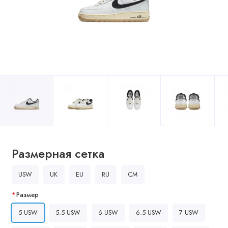
Размерная сетка
USW
UK
EU
RU
CM
Размер
5 USW
5.5 USW
6 USW
6.5 USW
7 USW