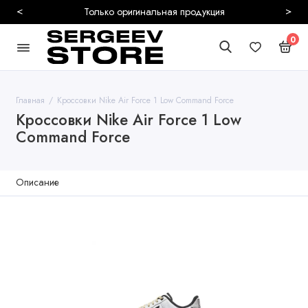
<
>
родукция
Безопас
0
Главная
Кроссовки Nike Air Force 1 Low Command Force
Кроссовки Nike Air Force 1 Low
Command Force
Описание