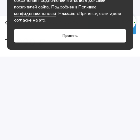
сохранения предпочтений и анализа действий
посетителей сайта. Подробнее в
Политика
конфиденциальности
. Нажмите «Принять», если даете
согласие на это.
Кроссовки Nike Air Force 1 Low Command Force
Купить
Принять
19990 ₽
Посмотреть ещё