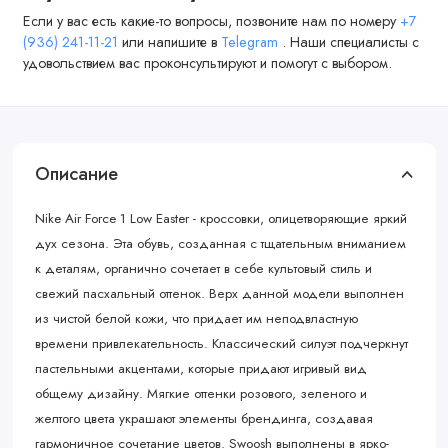
Если у вас есть какие-то вопросы, позвоните нам по номеру
+7
(936) 241-11-21
или напишите в
Telegram
. Наши специалисты с
удовольствием вас проконсультируют и помогут с выбором.
Описание
Nike Air Force 1 Low Easter - кроссовки, олицетворяющие яркий
дух сезона. Эта обувь, созданная с тщательным вниманием
к деталям, органично сочетает в себе культовый стиль и
свежий пасхальный оттенок. Верх данной модели выполнен
из чистой белой кожи, что придает им неподвластную
времени привлекательность. Классический силуэт подчеркнут
пастельными акцентами, которые придают игривый вид
общему дизайну. Мягкие оттенки розового, зеленого и
желтого цвета украшают элементы брендинга, создавая
гармоничное сочетание цветов. Swoosh выполнены в ярко-