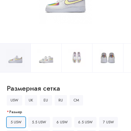
Размерная сетка
USW
UK
EU
RU
CM
Размер
5 USW
5.5 USW
6 USW
6.5 USW
7 USW