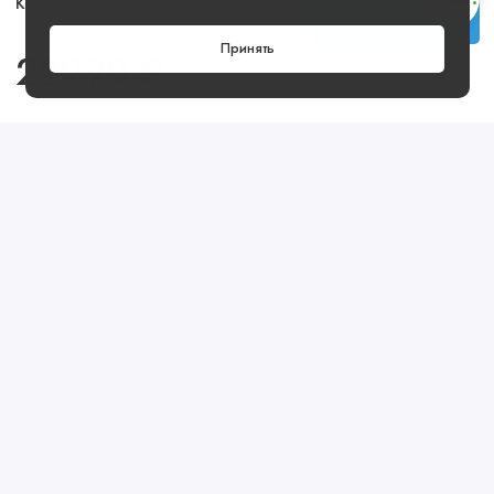
Кроссовки Nike Air Presto Premium Black White Blue Grey
Купить
Принять
22990 ₽
Посмотреть ещё
Предзаказ
Артикул: IL6964
Предзаказ