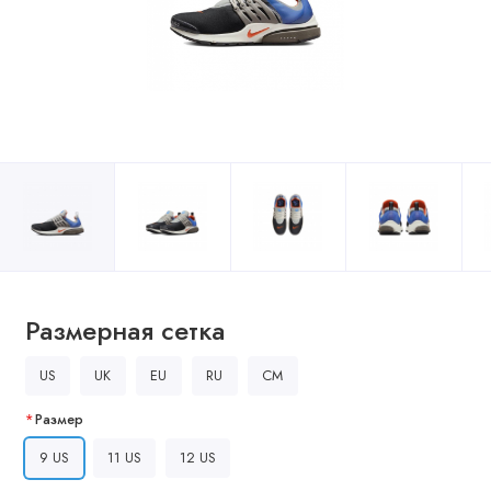
Размерная сетка
US
UK
EU
RU
CM
Размер
9 US
11 US
12 US