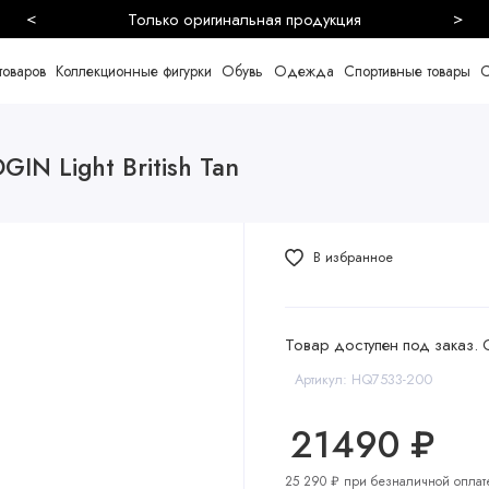
<
>
Безопасная и быстрая доставка
товаров
Коллекционные фигурки
Обувь
Одежда
Спортивные товары
С
GIN Light British Tan
В избранное
Товар доступен под заказ. 
Артикул: HQ7533-200
21490 ₽
25 290 ₽ при безналичной оплат