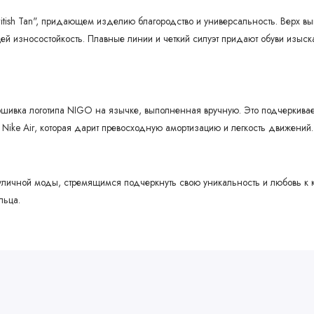
ritish Tan", придающем изделию благородство и универсальность. Верх в
ей износостойкость. Плавные линии и четкий силуэт придают обуви изы
шивка логотипа NIGO на язычке, выполненная вручную. Это подчеркива
ike Air, которая дарит превосходную амортизацию и легкость движений.
м уличной моды, стремящимся подчеркнуть свою уникальность и любовь 
льца.