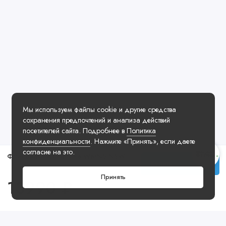
Мы используем файлы cookie и другие средства
сохранения предпочтений и анализа действий
посетителей сайта. Подробнее в
Политика
конфиденциальности
. Нажмите «Принять», если даете
согласие на это.
Флисовая куртка Nike WMNS NSW Swoosh Jacket Black White
Купить
Принять
13990 ₽
Посмотреть ещё