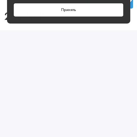
Купить
Принять
28990 ₽
Посмотреть ещё
Предзаказ
Артикул: 664228034740-1
Предзаказ