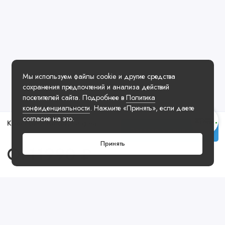
Мы используем файлы cookie и другие средства
сохранения предпочтений и анализа действий
посетителей сайта. Подробнее в
Политика
конфиденциальности
. Нажмите «Принять», если даете
согласие на это.
Кроссовки Adidas Originals Campus 00s Black White Beige
Заказать у менеджера
Принять
От
11990 ₽
Посмотреть ещё