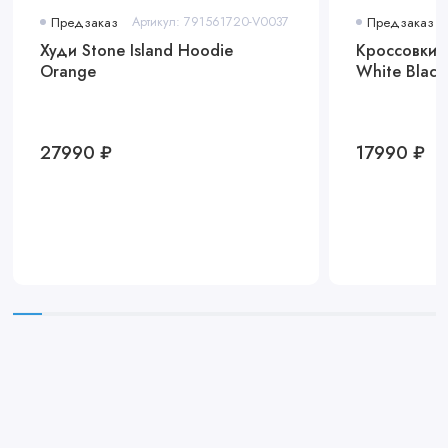
Предзаказ
Артикул: 791561720-V0037
Предзаказ
Худи Stone Island Hoodie
Кроссовки A
Orange
White Black
27990 ₽
17990 ₽