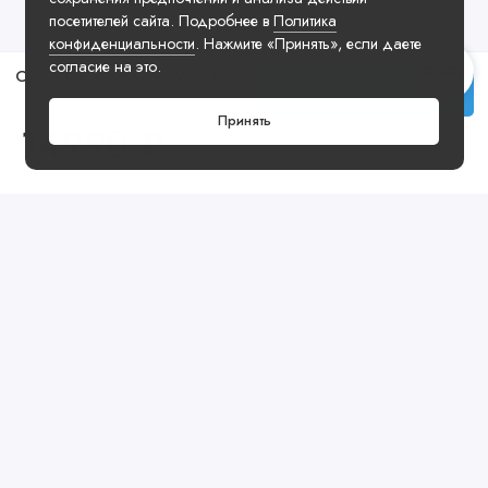
посетителей сайта. Подробнее в
Политика
конфиденциальности
. Нажмите «Принять», если даете
согласие на это.
Сумка C.P. Company Waist Bag Turquoise
Заказать у менеджера
Принять
14990 ₽
Посмотреть ещё