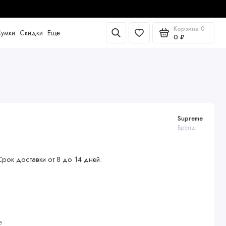
 лояльности
Корзина
0
умки
Скидки
Еще
0 ₽
Supreme
Бренд
Срок доставки от 8 до 14 дней.
е