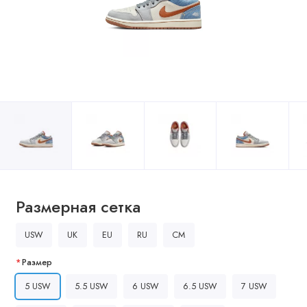
Размерная сетка
USW
UK
EU
RU
CM
Размер
5 USW
5.5 USW
6 USW
6.5 USW
7 USW