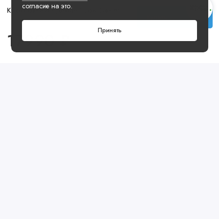
согласие на это.
Кроссовки Air Jordan 1 Low Denim Phantom
Купить
Принять
17990 ₽
Посмотреть ещё