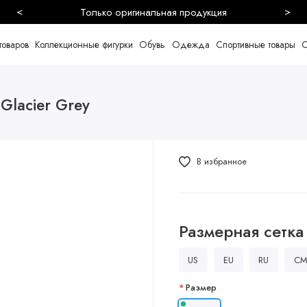
<
>
Безопасная и быстрая доставка
товаров
Коллекционные фигурки
Обувь
Одежда
Спортивные товары
С
 Glacier Grey
В избранное
Размерная сетка
US
EU
RU
CM
Размер