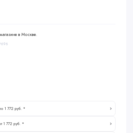
магазине в Москве.
9696
по 1 772 руб. *
т 1 772 руб. *