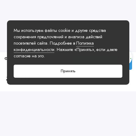
Мы используем файлы cookie и другие средства
сохранения предпочтений и анализа действий
посетителей сайта. Подробнее в
Политика
конфиденциальности
. Нажмите «Принять», если даете
согласие на это.
Футболка Jordan Jumpman Tee Black
Заказать у менеджера
Принять
5990 ₽
Посмотреть ещё