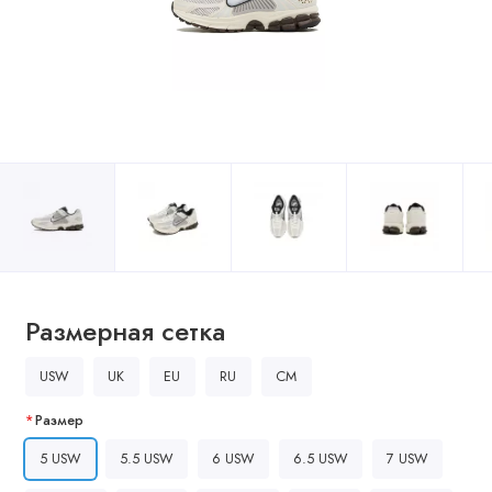
Размерная сетка
USW
UK
EU
RU
CM
Размер
5 USW
5.5 USW
6 USW
6.5 USW
7 USW