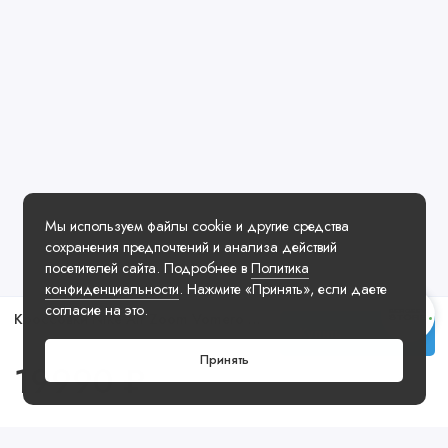
Мы используем файлы cookie и другие средства
сохранения предпочтений и анализа действий
посетителей сайта. Подробнее в
Политика
конфиденциальности
. Нажмите «Принять», если даете
согласие на это.
Кроссовки Nike Air Zoom Vomero 5 Phantom
Купить
Принять
19990 ₽
Посмотреть ещё