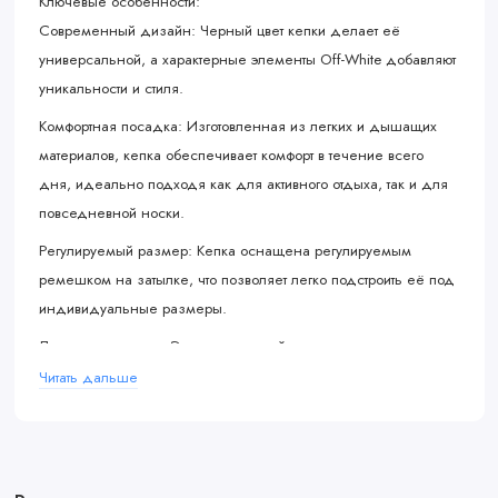
Ключевые особенности:
Современный дизайн: Черный цвет кепки делает её
универсальной, а характерные элементы Off-White добавляют
уникальности и стиля.
Комфортная посадка: Изготовленная из легких и дышащих
материалов, кепка обеспечивает комфорт в течение всего
дня, идеально подходя как для активного отдыха, так и для
повседневной носки.
Регулируемый размер: Кепка оснащена регулируемым
ремешком на затылке, что позволяет легко подстроить её под
индивидуальные размеры.
Логотипы и детали: Элементы дизайна, такие как логотипы
Nike и Off-White, подчеркивают эксклюзивность и стиль этой
Читать дальше
модели.
Цвет: Черный (Black)
Эта кепка станет не только практичным аксессуаром, но и
ярким акцентом вашего гардероба, идеально сочетаясь с