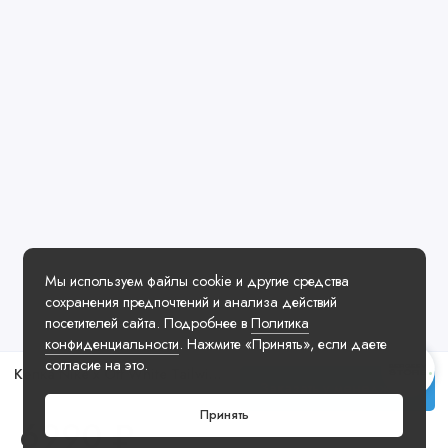
Мы используем файлы cookie и другие средства
сохранения предпочтений и анализа действий
посетителей сайта. Подробнее в
Политика
конфиденциальности
. Нажмите «Принять», если даете
согласие на это.
Кепка Nike x Off White Tailwind Hat Black
Заказать у менеджера
Принять
6990 ₽