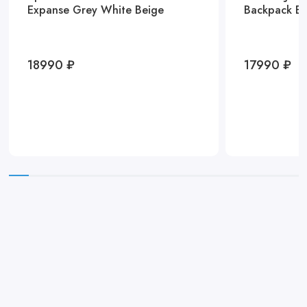
Expanse Grey White Beige
Back
18990 ₽
17990 ₽