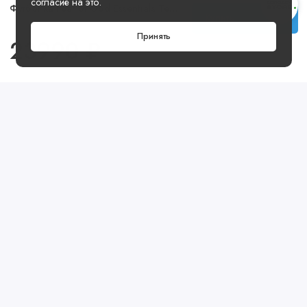
согласие на это.
Футболка Fear of God Essentials Tee Light Oatmeal
Купить
Принять
23990 ₽
Посмотреть ещё