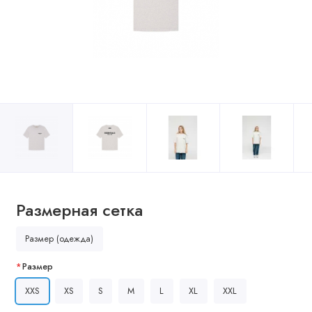
Размерная сетка
Размер (одежда)
Размер
XXS
XS
S
M
L
XL
XXL