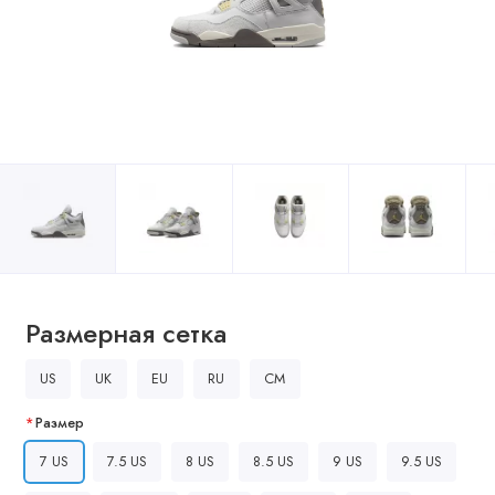
Размерная сетка
US
UK
EU
RU
CM
Размер
7 US
7.5 US
8 US
8.5 US
9 US
9.5 US